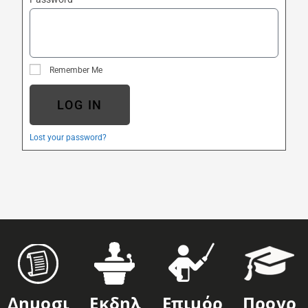
Remember Me
LOG IN
Lost your password?
Δημοσι
Εκδηλ
Επιμόρ
Προγρ